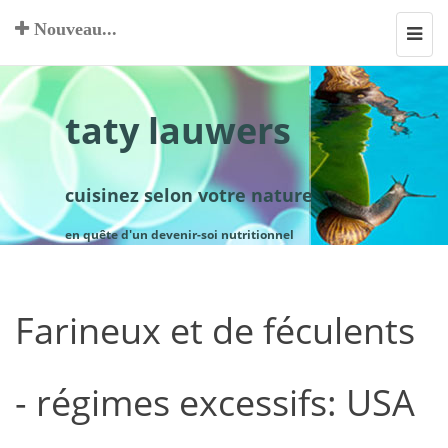
Nouveau...
Toggl
navig
taty lauwers
cuisinez selon votre nature
en quête d'un devenir-soi nutritionnel
Farineux et de féculents
- régimes excessifs: USA