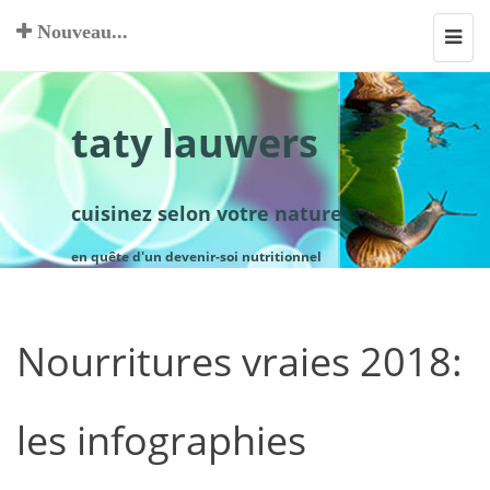
Nouveau...
Toggl
navig
taty lauwers
cuisinez selon votre nature
en quête d'un devenir-soi nutritionnel
Nourritures vraies 2018:
les infographies