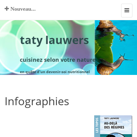
Nouveau...
Toggl
navig
taty lauwers
cuisinez selon votre nature
en quête d'un devenir-soi nutritionnel
Infographies