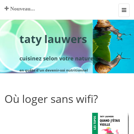
Nouveau...
Toggl
navig
taty lauwers
cuisinez selon votre nature
en quête d'un devenir-soi nutritionnel
Où loger sans wifi?