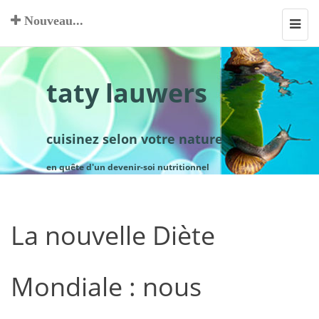
Nouveau...
Toggl
navig
taty lauwers
cuisinez selon votre nature
en quête d'un devenir-soi nutritionnel
La nouvelle Diète
Mondiale : nous