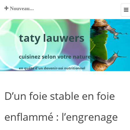
Nouveau...
To
na
taty lauwers
cuisinez selon votre nature
en quête d'un devenir-soi nutritionnel
D’un foie stable en foie
enflammé : l’engrenage